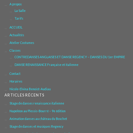
A propos
La Salle
Tarifs
ACCUEIL
Actualités
Atelier Costumes
Classes
CONTREDANSES ANGLAISES ET DANSE REGENCY – DANSES DU 1er EMPIRE
DANSE RENAISSANCE Française et italienne
Contact
Horaires
Nicole-Elvina Benoist-Audiau
ARTICLES RÉCENTS
Stage de danses renaissance italienne
Napoléon au Plessis-Bourré – 9e édition
Animation danses au château du Boschet
Stage de danses et musiques Regency