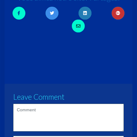
Leave Comment
<b>Comment</b>
(
*
)