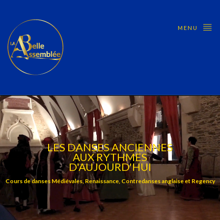
MENU
LES DANSES ANCIENNES
AUX RYTHMES
D'AUJOURD'HUI
Cours de danses Médiévales, Renaissance, Contredanses anglaise et Regency