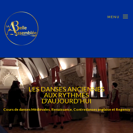
MENU
LES DANSES ANCIENNES
AUX RYTHMES
D'AUJOURD'HUI
Cours de danses Médiévales, Renaissance, Contredanses anglaise et Regency