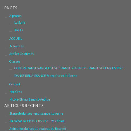
PAGES
A propos
La Salle
Tarifs
ACCUEIL
Actualités
Atelier Costumes
Classes
CONTREDANSES ANGLAISES ET DANSE REGENCY – DANSES DU 1er EMPIRE
DANSE RENAISSANCE Française et italienne
Contact
Horaires
Nicole-Elvina Benoist-Audiau
ARTICLES RÉCENTS
Stage de danses renaissance italienne
Napoléon au Plessis-Bourré – 9e édition
Animation danses au château du Boschet