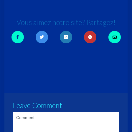
Vous aimez notre site? Partagez!
Leave Comment
<b>Comment</b>
(
*