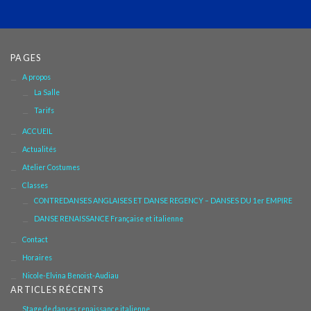
PAGES
A propos
La Salle
Tarifs
ACCUEIL
Actualités
Atelier Costumes
Classes
CONTREDANSES ANGLAISES ET DANSE REGENCY – DANSES DU 1er EMPIRE
DANSE RENAISSANCE Française et italienne
Contact
Horaires
Nicole-Elvina Benoist-Audiau
ARTICLES RÉCENTS
Stage de danses renaissance italienne