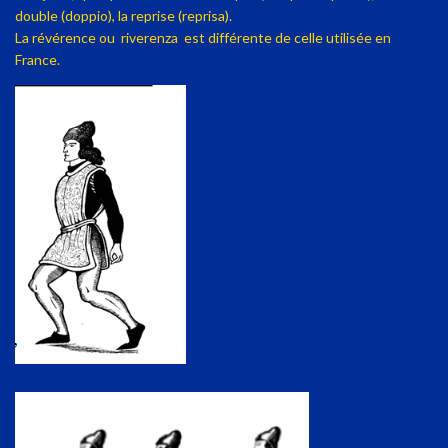
double (doppio), la reprise (reprisa).
La révérence ou
riverenza est différente de celle utilisée en
France.