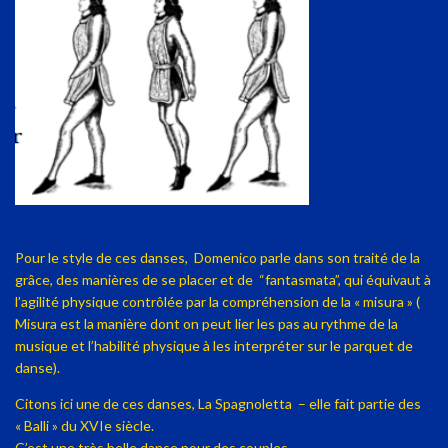
Pour le style de ces danses,
Domenico parle dans son traité de la
grâce, des manières de se placer et de “fantasmata”, qui équivaut à
l’agilité physique contrôlée par la compréhension de la « misura » (
Misura est la manière dont on peut lier les pas au rythme de la
musique et l’habilité physique à les interpréter sur le parquet de
danse).
Citons ici une de ces danses, La Spagnoletta – elle fait partie des
« Balli » du XVIe siècle.
C’est une très belle danse pour des couples.