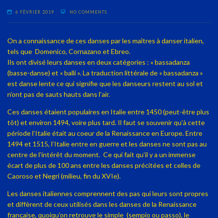
6 FÉVRIER 2019
NO COMMENTS
On a connaissance de ces danses par les maîtres à danser italien,
tels que
Domenico, Cornazano et Ebreo.
Ils ont divisé leurs danses en deux catégories : « bassadanza
(basse-danse) et « balli ». La traduction littérale de « bassadanza »
est danse lente ce qui signifie que les danseurs restent au sol et
n’ont pas de sauts hauts dans l’air.
Ces danses étaient populaires en Italie entre 1450 (peut-être plus
tôt) et environ 1494, voire plus tard. Il faut se souvenir qu’à cette
période l’Italie était au coeur de la Renaissance en Europe. Entre
1494 et 1515, l’Italie entre en guerre et les danses ne sont pas au
centre de l’intérêt du moment. Ce qui fait qu’il y a un immense
écart de plus de 100 ans entre les danses précitées et celles de
Caoroso et Negri (milieu, fin du XVIe).
Les danses italiennes comprennent des pas qui leurs sont propres
et diffèrent de ceux utilisés dans les danses de la Renaissance
française, quoiqu’on retrouve le simple (sempio ou passo), le