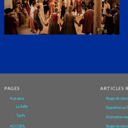
PAGES
ARTICLES 
A propos
Stage de dans
La Salle
Napoléon au P
Tarifs
Animation da
ACCUEIL
Stage de dan