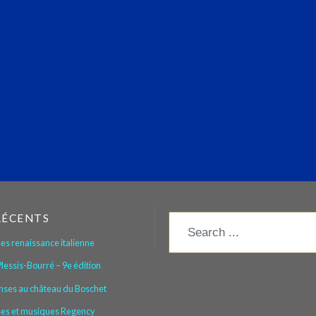
RÉCENTS
es renaissance italienne
lessis-Bourré – 9e édition
nses au château du Boschet
ses et musiques Regency