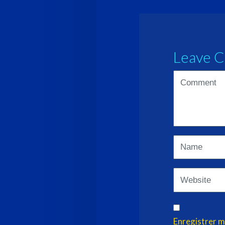
Leave 
<b>Comment
(
*
)
Name
Website
Enregistrer m