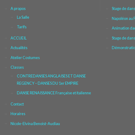
A propos
Stage de dans
La Salle
Napoléon au P
Tarifs
Animation da
ACCUEIL
Stage de dan
Actualités
Démonstration
Atelier Costumes
Classes
CONTREDANSES ANGLAISES ET DANSE
REGENCY – DANSES DU 1er EMPIRE
DANSE RENAISSANCE Française et italienne
Contact
Horaires
Nicole-Elvina Benoist-Audiau