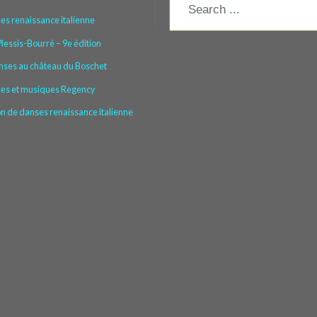
es renaissance italienne
lessis-Bourré – 9e édition
nses au château du Boschet
ses et musiques Regency
 de danses renaissance italienne